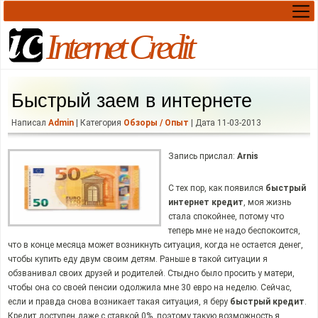
Internet Credit
Быстрый заем в интернете
Написал
Admin
| Категория
Обзоры / Опыт
| Дата 11-03-2013
Запись прислал:
Arnis
С тех пор, как появился
быстрый
интернет кредит
, моя жизнь
стала спокойнее, потому что
теперь мне не надо беспокоится,
что в конце месяца может возникнуть ситуация, когда не остается денег,
чтобы купить еду двум своим детям. Раньше в такой ситуации я
обзванивал своих друзей и родителей. Стыдно было просить у матери,
чтобы она со своей пенсии одолжила мне 30 евро на неделю. Сейчас,
если и правда снова возникает такая ситуация, я беру
быстрый кредит
.
Кредит доступен даже с ставкой 0%, поэтому такую возможность я