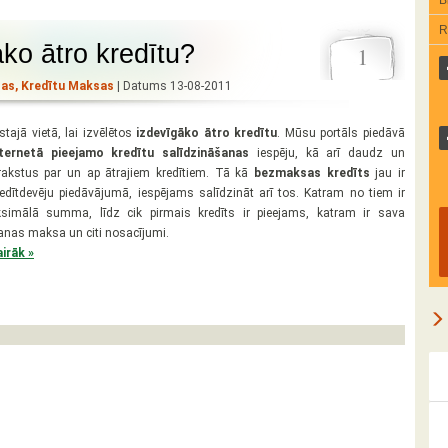
R
āko ātro kredītu?
1
sas
,
Kredītu Maksas
| Datums 13-08-2011
stajā vietā, lai izvēlētos
izdevīgāko ātro kredītu
. Mūsu portāls piedāvā
nternetā pieejamo kredītu salīdzināšanas
iespēju, kā arī daudz un
akstus par un ap ātrajiem kredītiem. Tā kā
bezmaksas kredīts
jau ir
dītdevēju piedāvājumā, iespējams salīdzināt arī tos. Katram no tiem ir
imālā summa, līdz cik pirmais kredīts ir pieejams, katram ir sava
anas maksa un citi nosacījumi.
irāk »