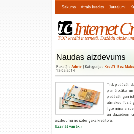
Sākums
Ātrais kredīts
Jautājumi
Kr
Internet Cr
TOP kredīti internetā. Dažādu aizdevumu
Naudas aizdevums
Rakstījis
Admin
| Kategorijas
Kredīti Bez Mak
12-02-2014
Tiek piedāvāti 
piemērotāko un
piedāvāti gan īs
atmaksu līdz 5 
Ilgtermiņa aizde
arī dažādiem ci
aizdevumu no izdevīgākā kreditora.
Uzzināt vairāk »