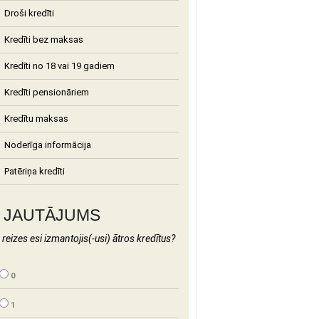
Droši kredīti
Kredīti bez maksas
Kredīti no 18 vai 19 gadiem
Kredīti pensionāriem
Kredītu maksas
Noderīga informācija
Patēriņa kredīti
JAUTĀJUMS
 reizes esi izmantojis(-usi) ātros kredītus?
0
1