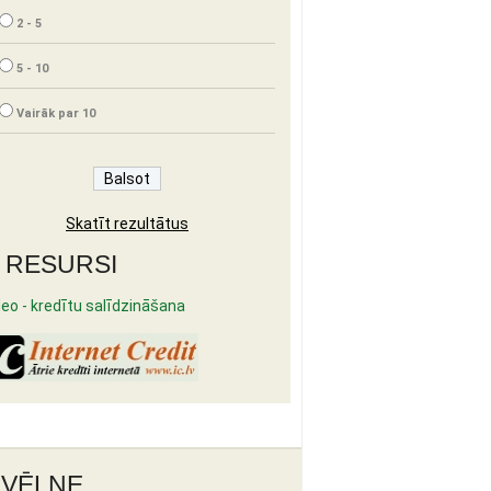
2 - 5
5 - 10
Vairāk par 10
Skatīt rezultātus
RESURSI
deo - kredītu salīdzināšana
ZVĒLNE