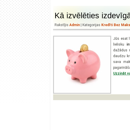
Kā izvēlēties izdevīg
Rakstījis
Admin
| Kategorijas
Kredīti Bez Mak
Jūs esat ī
lielisku
i
dažādus r
daudzu kre
sava maks
pagarināš
Uzzināt va