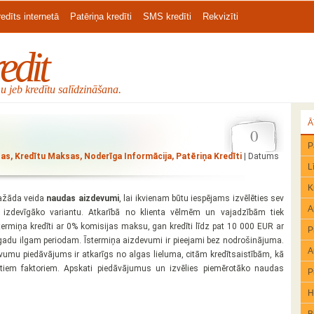
edīts internetā
Patēriņa kredīti
SMS kredīti
Rekvizīti
edit
 jeb kredītu salīdzināšana.
Ā
0
P
sas
,
Kredītu Maksas
,
Noderīga Informācija
,
Patēriņa Kredīti
| Datums
L
K
dažāda veida
naudas aizdevumi
, lai ikvienam būtu iespējams izvēlēties sev
A
 izdevīgāko variantu. Atkarībā no klienta vēlmēm un vajadzībām tiek
termiņa kredīti ar 0% komisijas maksu, gan kredīti līdz pat 10 000 EUR ar
P
gadu ilgam periodam. Īstermiņa aizdevumi ir pieejami bez nodrošinājuma.
A
vumu piedāvājums ir atkarīgs no algas lieluma, citām kredītsaistībām, kā
tiem faktoriem. Apskati piedāvājumus un izvēlies piemērotāko naudas
P
H
B