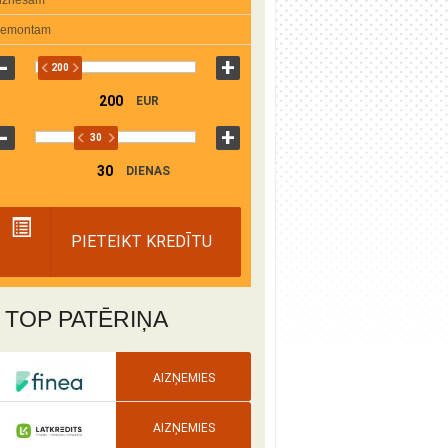
emontam
200
EUR
30
DIENAS
5
10
15
20
25
30
45
60
90
120
180
360
PIETEIKT KREDĪTU
TOP PATĒRIŅA
AIZŅEMIES
AIZŅEMIES