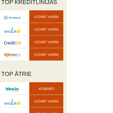
TOP KREDĪTLĪNIJAS
UZZINĀT VAIRĀK
UZZINĀT VAIRĀK
UZZINĀT VAIRĀK
UZZINĀT VAIRĀK
TOP ĀTRIE
AIZŅEMIES
UZZINĀT VAIRĀK