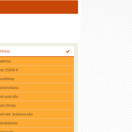
TRAIS
atēriņa
īdz 25000 €
redītlīnija
pvienošana
ret auto ķīlu
uto līzings
ret nek. īpašuma ķīlu
ipotekārais
iznesam