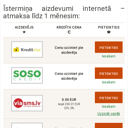
Īstermiņa aizdevumi internetā –
atmaksa līdz 1 mēnesim:
AIZDEVĒJS
KREDĪTA CENA
PIETEIKTIES
Cenu uzziniet pie
PIETEIKTIES
aizdevēja
Iesakam
Cenu uzziniet pie
PIETEIKTIES
aizdevēja
Iesakam
PIETEIKTIES
0.00 EUR
kopā 200.01 EUR
Iesakam
GPL 0%
Uzzināt vairāk