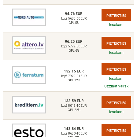
94.76 EUR
PIETEIKTIES
kopā 5685.60 EUR
GPL 5%
Iesakam
96.20 EUR
PIETEIKTIES
kopā 5772.00 EUR
GPL 6%
Iesakam
PIETEIKTIES
132.15 EUR
kopā 7929.01 EUR
Iesakam
GPL 22%
Uzzināt vairāk
133.59 EUR
PIETEIKTIES
kopā 8015.40 EUR
GPL 22%
Iesakam
143.84 EUR
PIETEIKTIES
kopā 8630.40 EUR