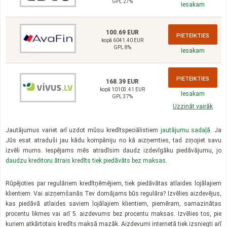
GPL 27%
Iesakam
100.69 EUR
PIETEIKTIES
kopā 6041.40 EUR
GPL 8%
Iesakam
PIETEIKTIES
168.39 EUR
kopā 10103.41 EUR
Iesakam
GPL 37%
Uzzināt vairāk
Jautājumus variet arī uzdot mūsu kredītspeciālistiem
jautājumu sadaļā
. Ja
Jūs esat atraduši jau kādu kompāniju no kā aizņemties, tad ziņojiet savu
izvēli mums. Iespējams mēs atradīsim daudz izdevīgāku piedāvājumu, jo
daudzu kreditoru ātrais kredīts tiek piedāvāts bez maksas
.
Rūpējoties par regulāriem kredītņēmējiem, tiek piedāvātas atlaides lojālajiem
klientiem. Vai aizņemšanās Tev domājams būs regulāra? Izvēlies aizdevējus,
kas piedāvā atlaides saviem lojālajiem klientiem, piemēram, samazinātas
procentu likmes vai arī 5. aizdevums bez procentu maksas. Izvēlies tos, pie
kuriem atkārtotais kredīts maksā mazāk. Aizdevumi internetā tiek izsniegti arī