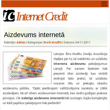
Internet Credit
Aizdevums internetā
Rakstījis
Admin
| Kategorijas
Droši Kredīti
| Datums 04-11-2011
Latvijas Ātro Kredītu Devēju Asociācija
rūpējas par to, lai sakārtotu un uzlabotu
interneta aizdevumu
pakalpojumus
Latvijā. Par saviem biedriem tiek
pieņemti tikai aizdevēji, kas strādā
ievērojot labo praksi, lai uzlabotu
nozares tēlu un piekoptu skaidru
aizdevumu politiku. Tāpēc piedāvajam salīdzinājuma sarakstu ar LNKA
aizdevējiem, kā arī citiem aizdevumiem internetā, kas ievēro godīgas prakses
principus. Cik
izdevīgs aizdevums internetā
tiek izsniegts šajās kompānijās
un kādi papildus pakalpojumi tiek piedāvāti?