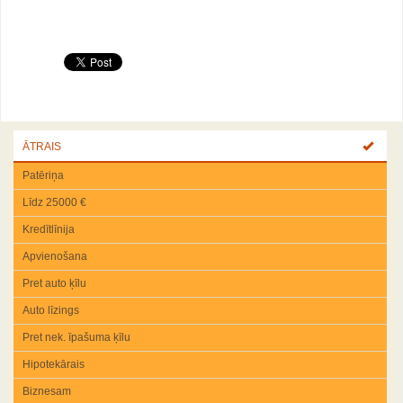
ĀTRAIS
Patēriņa
Līdz 25000 €
Kredītlīnija
Apvienošana
Pret auto ķīlu
Auto līzings
Pret nek. īpašuma ķīlu
Hipotekārais
Biznesam