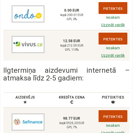
PIETEIKTIES
0.00 EUR
kopā 200.01 EUR
Iesakam
GPL 0%
Uzzināt vairāk
PIETEIKTIES
12.58 EUR
kopā 212.59 EUR
Iesakam
GPL 110%
Uzzināt vairāk
Ilgtermiņa aizdevumi internetā –
atmaksa līdz 2-5 gadiem:
AIZDEVĒJS
KREDĪTA CENA
PIETEIKTIES
PIETEIKTIES
98.77 EUR
kopā 5926.20 EUR
Iesakam
GPL 7%
Uzzināt vairāk