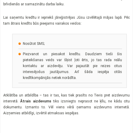
brīvdienās ar samazinātu darba laiku.
Lai saņemtu kredītu ir iepriekš jāreģistrējas Jūsu izvēlētajā mājas lapā. Pēc
tam ātrais kredīts būs pieejams vairakos veidos:
Nosūtot SMS;
Piezvanot un piesakot kredītu. Daudziem tieši šis
pieteikšanas veids var šķist ļoti ērts, jo tas rada reālu
kontaktu ar aizdevēju. Var pajautāt pie reizes citus
interesējošus jautājumus. Arī šāda iespēja citās
kredītkompānijās netiek norādīta.
Atklātība un atbildība – tas ir tas, kas tiek prasīts no Tevis pret aizdevumu
intenretā.
Ātrais aizdevums
tiks izsniegts neprasot ne ķīlu, ne kādu citu
dokumentu. Izmanto to. Vēl viens vērā ņemams aizdevums internetā.
Aizņemies atbildīgi, izvērtē atmaksas iespējas.