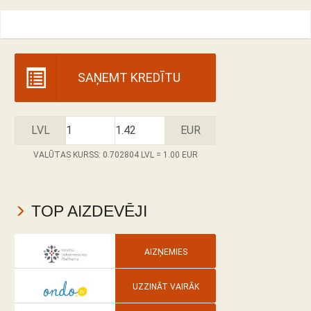
SAŅEMT KREDĪTU
LVL
EUR
VALŪTAS KURSS: 0.702804 LVL = 1.00 EUR
TOP AIZDEVĒJI
AIZŅEMIES
UZZINĀT VAIRĀK