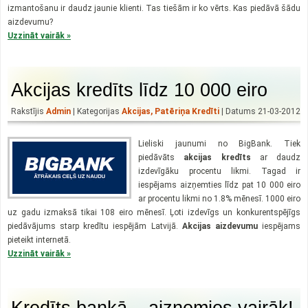
izmantošanu ir daudz jaunie klienti. Tas tiešām ir ko vērts. Kas piedāvā šādu
aizdevumu?
Uzzināt vairāk »
Akcijas kredīts līdz 10 000 eiro
Rakstījis
Admin
| Kategorijas
Akcijas
,
Patēriņa Kredīti
| Datums 21-03-2012
Lieliski jaunumi no BigBank. Tiek
piedāvāts
akcijas kredīts
ar daudz
izdevīgāku procentu likmi. Tagad ir
iespējams aizņemties līdz pat 10 000 eiro
ar procentu likmi no 1.8% mēnesī. 1000 eiro
uz gadu izmaksā tikai 108 eiro mēnesī. Ļoti izdevīgs un konkurentspējīgs
piedāvājums starp kredītu iespējām Latvijā.
Akcijas aizdevumu
iespējams
pieteikt internetā.
Uzzināt vairāk »
Kredīts bankā – aizņemies vairāk!