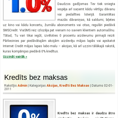
Daudzos gadījomas Tev tiek sniegta
iespēja arī saņemt kādu vērtīgu dāvanu
vai piedalīties loterijā. Garantētas
mazās dāvaniņas, kā saldumi, biļetes
uz kino vai kādu koncertu, žurnālu abonoments vai citas, regulāri piedāvā
SMSCredit. ViaSMS reiz izlozēja pat vienam no saviem klientiem automašīnu.
Tātad, Tu vari tikai iegūt, izvēloties 0 procentu aizdevumu pirmajā reizē.
Pārliecinies par piedāvātajām akcijām aizdevēju mājas lapās vai apskatot
Internet Credit mājas lapas labo malu – akcijas, kā arī uzzini tālākajā rakstā,
kuras kompānijas piedāvā 0% kredītus.
Uzzināt vairāk »
Kredīts bez maksas
Rakstījis
Admin
| Kategorijas
Akcijas
,
Kredīti Bez Maksas
| Datums 02-01-
2011
Kredīts bez maksas ir daudzu ātro