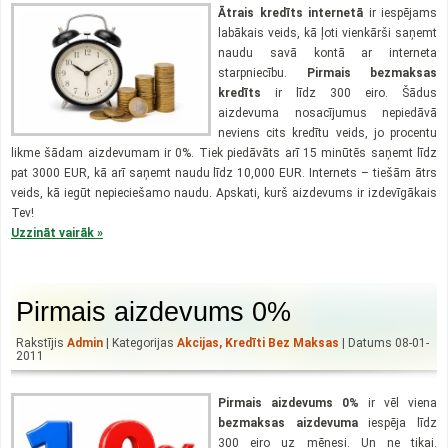
Ātrais kredīts internetā
ir iespējams
labākais veids, kā ļoti vienkārši saņemt
naudu savā kontā ar interneta
starpniecību.
Pirmais bezmaksas
kredīts
ir līdz 300 eiro. Šādus
aizdevuma nosacījumus nepiedāvā
neviens cits kredītu veids, jo procentu
likme šādam aizdevumam ir 0%. Tiek piedāvāts arī 15 minūtēs saņemt līdz
pat 3000 EUR, kā arī saņemt naudu līdz 10,000 EUR. Internets – tiešām ātrs
veids, kā iegūt nepieciešamo naudu. Apskati, kurš aizdevums ir izdevīgākais
Tev!
Uzzināt vairāk »
Pirmais aizdevums 0%
Rakstījis
Admin
| Kategorijas
Akcijas
,
Kredīti Bez Maksas
| Datums 08-01-
2011
Pirmais aizdevums 0%
ir vēl viena
bezmaksas aizdevuma
iespēja līdz
300 eiro uz mēnesi. Un ne tikai.