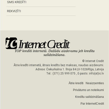
SMS KREDĪTI
REKVIZĪTI
Internet Credit
TOP kredīti internetā. Dažādu aizdevumu jeb kredītu
salīdzināšana.
©
Internet Credit
Ātrie kredīti internetā, ātrais kredīts bez maksas, naudas aizdevumi.
Adrese:
Čiekurkalna 1. līnija 84.
LV-1026
Rīga, Latvija
Tel.:
(371) 25 999 075
, E-pasts:
info(at)ic.lv
Ātrie kredīti
Neaizņemties
Privātums un noteikumi
Kredītu salīdzināšana
Par InternetCredit