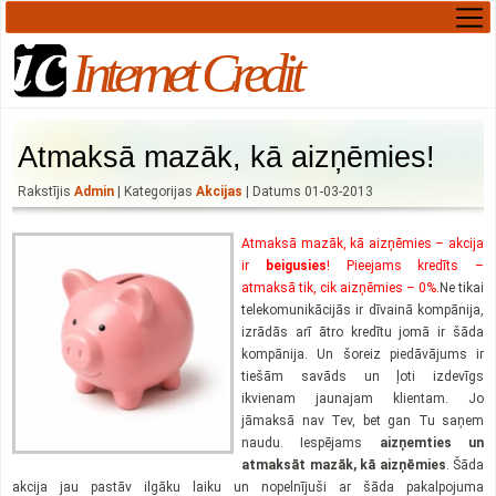
Internet Credit
Atmaksā mazāk, kā aizņēmies!
Rakstījis
Admin
| Kategorijas
Akcijas
| Datums 01-03-2013
Atmaksā mazāk, kā aizņēmies – akcija
ir
beigusies
! Pieejams kredīts –
atmaksā tik, cik aizņēmies – 0%.
Ne tikai
telekomunikācijās ir dīvainā kompānija,
izrādās arī ātro kredītu jomā ir šāda
kompānija. Un šoreiz piedāvājums ir
tiešām savāds un ļoti izdevīgs
ikvienam jaunajam klientam. Jo
jāmaksā nav Tev, bet gan Tu saņem
naudu. Iespējams
aizņemties un
atmaksāt mazāk, kā aizņēmies
. Šāda
akcija jau pastāv ilgāku laiku un nopelnījuši ar šāda pakalpojuma