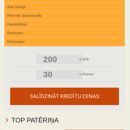
Auto līzings
Pret nek. īpašuma ķīlu
Hipotekārais
Biznesam
Remontam
EUR
Dienas
TOP PATĒRIŅA