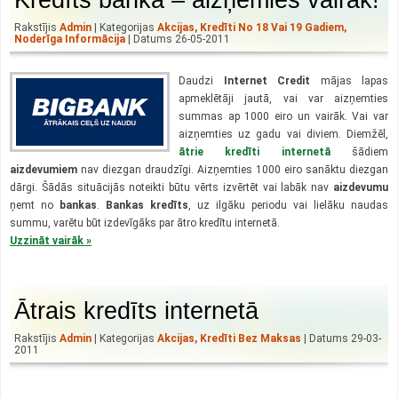
Rakstījis
Admin
| Kategorijas
Akcijas
,
Kredīti No 18 Vai 19 Gadiem
,
Noderīga Informācija
| Datums 26-05-2011
Daudzi
Internet Credit
mājas lapas
apmeklētāji jautā, vai var aizņemties
summas ap 1000 eiro un vairāk. Vai var
aizņemties uz gadu vai diviem. Diemžēl,
ātrie kredīti internetā
šādiem
aizdevumiem
nav diezgan draudzīgi. Aizņemties 1000 eiro sanāktu diezgan
dārgi. Šādās situācijās noteikti būtu vērts izvērtēt vai labāk nav
aizdevumu
ņemt no
bankas
.
Bankas kredīts
, uz ilgāku periodu vai lielāku naudas
summu, varētu būt izdevīgāks par ātro kredītu internetā.
Uzzināt vairāk »
Ātrais kredīts internetā
Rakstījis
Admin
| Kategorijas
Akcijas
,
Kredīti Bez Maksas
| Datums 29-03-
2011