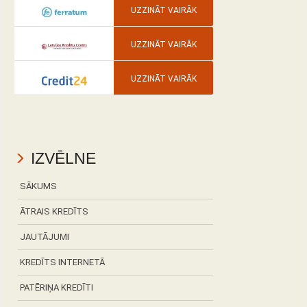
UZZINĀT VAIRĀK
UZZINĀT VAIRĀK
UZZINĀT VAIRĀK
IZVĒLNE
SĀKUMS
ĀTRAIS KREDĪTS
JAUTĀJUMI
KREDĪTS INTERNETĀ
PATĒRIŅA KREDĪTI