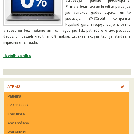
aizdevēju īpašais piedāvājums.
Pirmais bezmaksas kredīts
parādījās
jau vairākus gadus atpakaļ un to
piedāvāja SMSCredit kompānija.
Nepalaid garām iespēju saņemt
pirmo
aizdevumu bez maksas
arī Tu. Tagad jau līdz pat 300 eiro tiek piedāvāti
daudz un dažādi kredīti ar 0% maksu. Labākās
akcijas
tad, ja steidzami
nepieciešama nauda.
Uzzināt vairāk »
ĀTRAIS
Patēriņa
Līdz 25000 €
Kredītlīnija
Apvienošana
Pret auto ķīlu